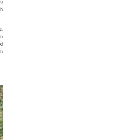
zu
ch
e.
em
nd
ch