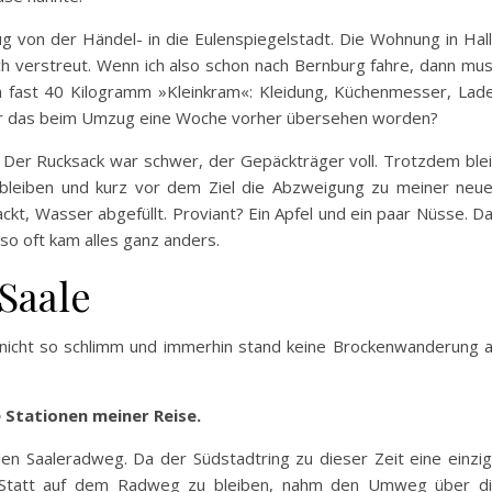
 von der Händel- in die Eulenspiegelstadt. Die Wohnung in Hal
och verstreut. Wenn ich also schon nach Bernburg fahre, dann mu
 fast 40 Kilogramm »Kleinkram«: Kleidung, Küchenmesser, Lad
r das beim Umzug eine Woche vorher übersehen worden?
. Der Rucksack war schwer, der Gepäckträger voll. Trotzdem ble
bleiben und kurz vor dem Ziel die Abzweigung zu meiner neu
ckt, Wasser abgefüllt. Proviant? Ein Apfel und ein paar Nüsse. D
 so oft kam alles ganz anders.
Saale
 nicht so schlimm und immerhin stand keine Brockenwanderung 
e Stationen meiner Reise.
den Saaleradweg. Da der Südstadtring zu dieser Zeit eine einzi
. Statt auf dem Radweg zu bleiben, nahm den Umweg über d