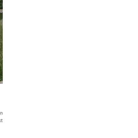
en
kt