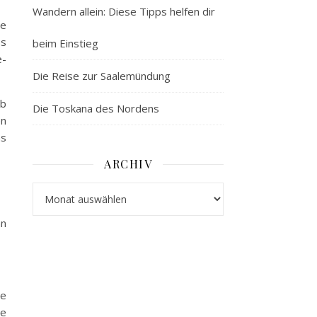
Wandern allein: Diese Tipps helfen dir
le
ss
beim Einstieg
e-
Die Reise zur Saalemündung
ib
Die Toskana des Nordens
en
as
ARCHIV
Archiv
an
ge
ie