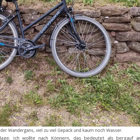
 der Wandergans, viel zu viel Gepäck und kaum noch Wasser.
age. Ich wollte nach Könnern, das bedeutet als bergauf 