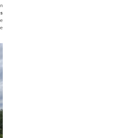
en
es
ie
te